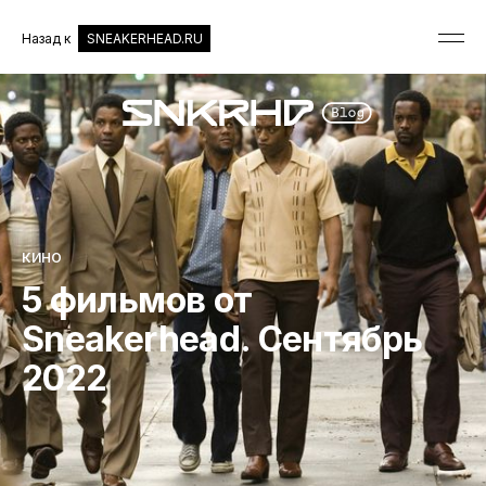
Назад к
SNEAKERHEAD.RU
КИНО
5 фильмов от
Sneakerhead. Сентябрь
2022