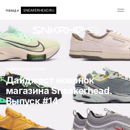
Назад к
SNEAKERHEAD.RU
НОВИНКИ МАГАЗИНА
Дайджест новинок
магазина Sneakerhead.
Выпуск #14