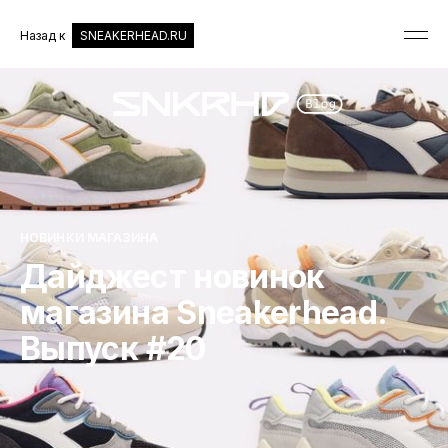
Назад к
SNEAKERHEAD.RU
НОВИНКИ МАГАЗИНА
Дайджест новинок
магазина Sneakerhead.
Выпуск #20