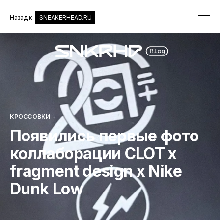
Назад к
SNEAKERHEAD.RU
КРОССОВКИ
Появились первые фото
коллаборации CLOT x
fragment design x Nike
Dunk Low