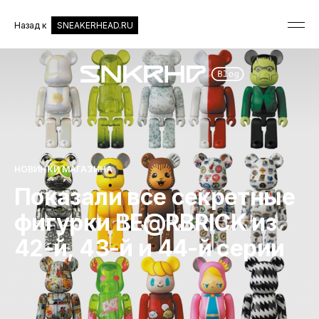
Назад к
SNEAKERHEAD.RU
НОВИНКИ МАГАЗИНА
Показали все секретные
фигурки BE@RBRICK из
42-й, 43-й и 44-й серии