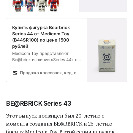
Купить фигурка Bearbrick
Series 44 от Medicom Toy
(B44SR100) по цене 1500
рублей
Medicom Toy представляют
Be@brick из линии «Series 44» в
формате Blindbox: внутри
каждой упаковки скрывается
Продажа кроссовок, кед, спортивной обуви и одежды в интернет магазине Sneakerhead
одна из 14 уникальных фигурок
высотой 7 см. Какой «медведь»
попадётся вам — рассудит
рандом. Be@rbrick — культовая
BE@RBRICK Series 43
модель Medicom Toy, на базе
которой создаются сотни
Этот выпуск посвящен был 20-летию с
уникальных игрушек.…
момента создания BE@RBRICK и 25-летию
бренду Medicom Toy. В этой серии игрушек