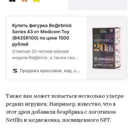
Купить фигурка Be@rbrick
Series 43 от Medicom Toy
(B43SR100) по цене 1500
рублей
Отмечая 20-летний юбилей
модели Be@brick, а также свою
25-ю годовщину, компания
Medicom Toy представляет
Продажа кроссовок, кед, спортивной обуви и одежды в интернет магазине Sneakerhead
коллекционные фигурки из линии
«Series 43». Как обычно, линия
представлена в формате
Blindbox: внутри упаковки с
Также вам может попасться несколько ультра-
леттерингом от японского
редких игрушек. Например, известно, что в
художника Хаджиме Сораямы
этот дроп добавили беарбрика с логотипом
скрывается одна из 13
Netflix и медвежонка, посвященного NFT.
уникальны…