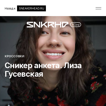
Назад к
SNEAKERHEAD.RU
КРОССОВКИ
Cникер анкета. Лиза
Гусевская